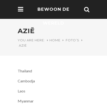
BEWOON DE
WERELD
AZIË
YOU ARE HERE:
HOME
FOTO’S
AZIË
Thailand
Cambodja
Laos
Myanmar