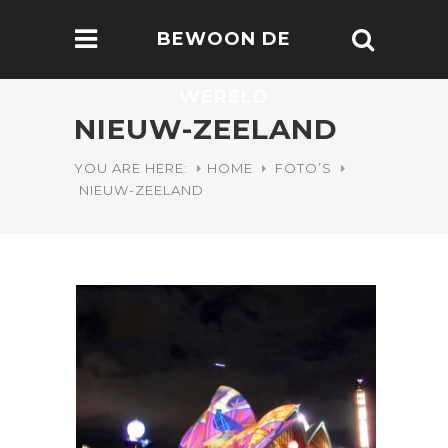
BEWOON DE
WERELD
NIEUW-ZEELAND
YOU ARE HERE:
HOME
FOTO’S
NIEUW-ZEELAND