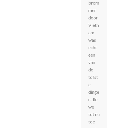
brom
mer
door
Vietn
am
was
echt
een
van
de
tofst
e
dinge
n die
we
tot nu
toe