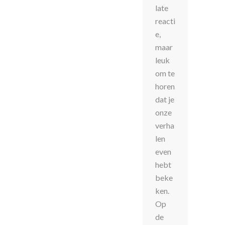
late
reacti
e,
maar
leuk
om te
horen
dat je
onze
verha
len
even
hebt
beke
ken.
Op
de