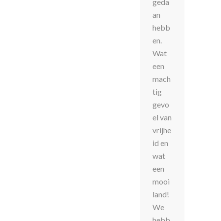
geda
an
hebb
en.
Wat
een
mach
tig
gevo
el van
vrijhe
id en
wat
een
mooi
land!
We
hebb