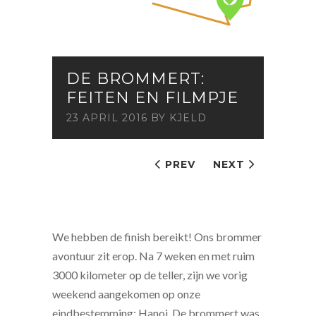
DE BROMMERT:
FEITEN EN FILMPJE
23 APRIL 2016
BY
KJELD
PREV
NEXT
We hebben de finish bereikt! Ons brommer
avontuur zit erop. Na 7 weken en met ruim
3000 kilometer op de teller, zijn we vorig
weekend aangekomen op onze
eindbestemming: Hanoi. De brommert was