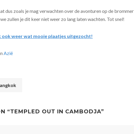
t dus zoals je mag verwachten over de avonturen op de brommert.
 we zullen je dit keer niet weer zo lang laten wachten. Tot snel!
 ook weer wat mooie plaatjes uitgezocht!
in
Azië
Bangkok
N
N “
TEMPLED OUT IN CAMBODJA
”