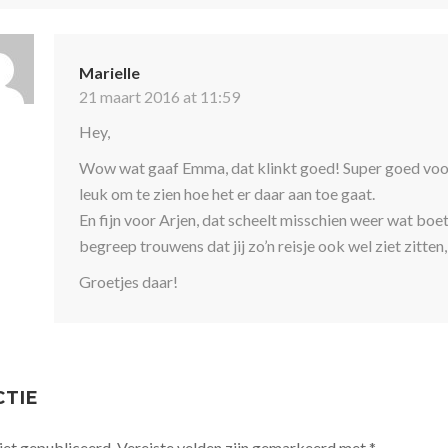
Marielle
21 maart 2016 at 11:59
Hey,
Wow wat gaaf Emma, dat klinkt goed! Super goed voor
leuk om te zien hoe het er daar aan toe gaat.
En fijn voor Arjen, dat scheelt misschien weer wat boet
begreep trouwens dat jij zo’n reisje ook wel ziet zitten
Groetjes daar!
CTIE
iet gepubliceerd.
Vereiste velden zijn gemarkeerd met
*