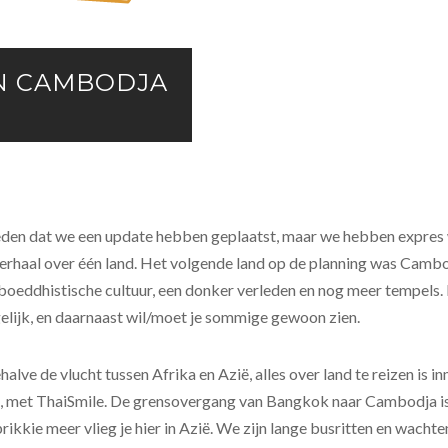
N CAMBODJA
leden dat we een update hebben geplaatst, maar we hebben expres
rhaal over één land. Het volgende land op de planning was Cambod
e boeddhistische cultuur, een donker verleden en nog meer tempel
elijk, en daarnaast wil/moet je sommige gewoon zien.
ve de vlucht tussen Afrika en Azië, alles over land te reizen is i
 met ThaiSmile. De grensovergang van Bangkok naar Cambodja is
ikkie meer vlieg je hier in Azië. We zijn lange busritten en wacht