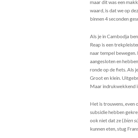
maar dit was een makk
waard, is dat we op dez
binnen 4 seconden gesm
Als je in Cambodja be
Reap is een trekpleist
naar tempel bewegen. K
aangesloten en hebben
ronde op de fiets. Als j
Groot en klein. Uitgeb
Maar indrukwekkend is
Het is trouwens, even o
subsidie hebben gekreg
ook niet dat ze (
bien s
kunnen eten, stug Frans 