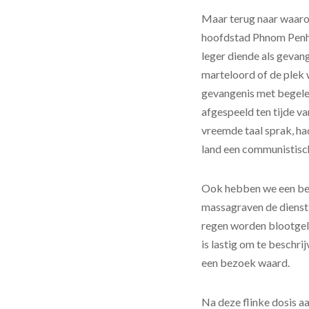
Maar terug naar waarom
hoofdstad Phnom Penh,
leger diende als gevan
marteloord of de plek 
gevangenis met begelei
afgespeeld ten tijde van
vreemde taal sprak, ha
land een communistisch
Ook hebben we een bez
massagraven de dienst 
regen worden blootgeleg
is lastig om te beschr
een bezoek waard.
Na deze flinke dosis aa