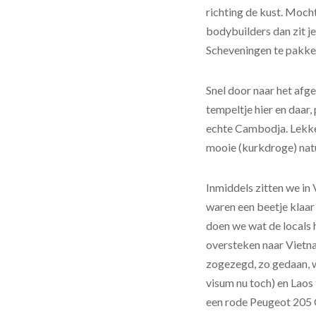
richting de kust. Moch
bodybuilders dan zit j
Scheveningen te pakken
Snel door naar het afg
tempeltje hier en daar
echte Cambodja. Lekker
mooie (kurkdroge) natu
Inmiddels zitten we in
waren een beetje klaar
doen we wat de locals 
oversteken naar Vietn
zogezegd, zo gedaan, 
visum nu toch) en Laos
een rode Peugeot 205 G