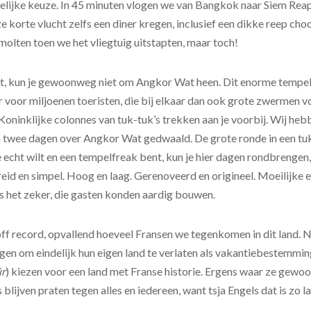
elijke keuze. In 45 minuten vlogen we van Bangkok naar Siem Rea
e korte vlucht zelfs een diner kregen, inclusief een dikke reep cho
olten toen we het vliegtuig uitstapten, maar toch!
nt, kun je gewoonweg niet om Angkor Wat heen. Dit enorme temp
er voor miljoenen toeristen, die bij elkaar dan ook grote zwermen 
oninklijke colonnes van tuk-tuk’s trekken aan je voorbij. Wij heb
 twee dagen over Angkor Wat gedwaald. De grote ronde in een tuk
e echt wilt en een tempelfreak bent, kun je hier dagen rondbrengen, 
reid en simpel. Hoog en laag. Gerenoveerd en origineel. Moeilijke 
 het zeker, die gasten konden aardig bouwen.
ff record, opvallend hoeveel Fransen we tegenkomen in dit land. Ni
en om eindelijk hun eigen land te verlaten als vakantiebestemmin
ûr
) kiezen voor een land met Franse historie. Ergens waar ze gewo
blijven praten tegen alles en iedereen, want tsja Engels dat is zo la