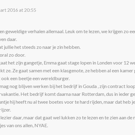
art 2016 at 20:55
en geweldige verhalen allemaal. Leuk om te lezen, we krijgen zo e
ven daar.
at jullie het steeds zo naar je zin hebben.
oral zo door.
gaat het zijn gangetje, Emma gaat stage lopen in Londen voor 12 we
ekt ze. Ze gaat samen met een klasgenote, ze hebben al een kamer g
 ook een beetje een wereldburger.
mag nog blijven werken bij het bedrijf in Gouda , zijn contract loop
vakantie. Het bedrijf komt daarna naar Rotterdam, dus in ieder gev
tje hij heeft nu al twee boetes voor te hard rijden, maar dat heb j
ijzer.
lezier daar, maar dat gaat wel lukken zo te lezen en te zien aan de 
jes van ons allen, NYAE.