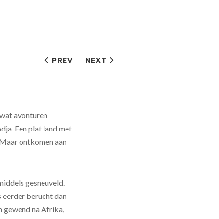
PREV
NEXT
 wat avonturen
ja. Een plat land met
s. Maar ontkomen aan
nmiddels gesneuveld.
 eerder berucht dan
en gewend na Afrika,