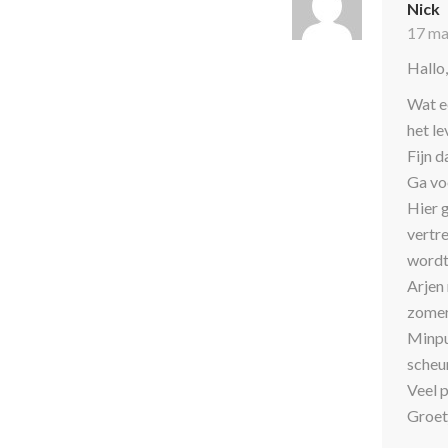
Nick
17 ma
Hallo,
Wat e
het le
Fijn d
Ga vo
Hier 
vertr
wordt
Arjen 
zomer
Minpun
scheur
Veel p
Groet