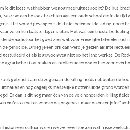
 je dit leest, wat hebben we nog meer uitgespookt? De bus brach
 waar we een bezoek brachten aan een oude school die in de tijd
genis. Het woord gevangenis dekt niet helemaal de lading, noem h
waar velen hun laatste dagen sleten. Het was een trieste bedoeling
dende audiotour liet goed zien wat voor vreselijke taferelen zich 
 de genocide. Droeg je een bril dan werd je gezien als intellectueel
d gestudeerd of als je gewoonweg niet op het land werkte. De Rod
e agrarische staat maken en intellectuelen waren hiervoor overbo
oek gebracht aan de zogenaamde killing fields net buiten de hoo
uitmaken en nog dagelijks menselijke botten uit de grond worden
d. En dan is dit nog maar één van de vele honderden killing fields
ijven en foto’s maken vonden wij ongepast, maar wanneer je in Camb
n historie en cultuur waren we wel even toe aan wat frisse zeeluch