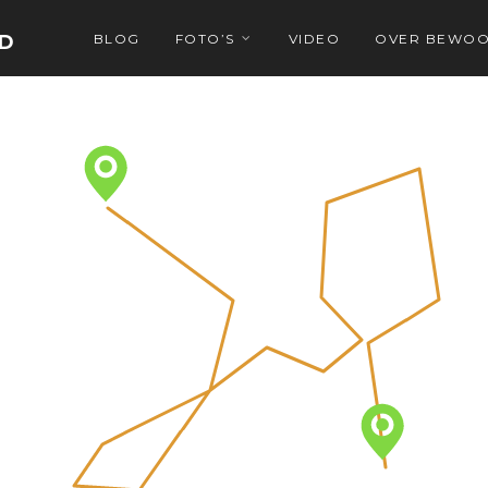
D
BLOG
FOTO’S
VIDEO
OVER BEWOO