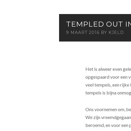
TEMPLED OUT I
9 MAART 2016
BY
KJELD
Het is alweer even ge
opgespaard voor een ve
veel tempels, een rijk
tempels is bijna onmog
Ons voornemen om, behal
We zijn vreemdgegaan,
beroemd, en voor een pr