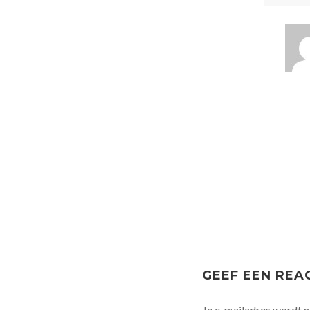
GEEF EEN REA
Je e-mailadres wordt n