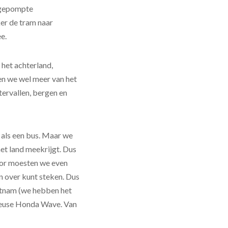
opgepompte
ker de tram naar
e.
het achterland,
gen we wel meer van het
tervallen, bergen en
t als een bus. Maar we
et land meekrijgt. Dus
oor moesten we even
 over kunt steken. Dus
etnam (we hebben het
 heuse Honda Wave. Van