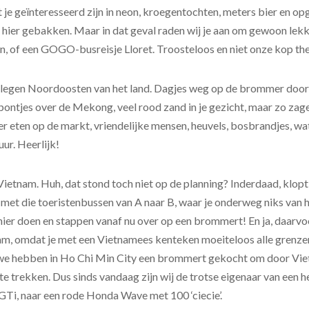
t je geïnteresseerd zijn in neon, kroegentochten, meters bier en 
e hier gebakken. Maar in dat geval raden wij je aan om gewoon lek
, of een GOGO-busreisje Lloret. Troosteloos en niet onze kop the
elegen Noordoosten van het land. Dagjes weg op de brommer door 
, pontjes over de Mekong, veel rood zand in je gezicht, maar zo za
 eten op de markt, vriendelijke mensen, heuvels, bosbrandjes, wa
ur. Heerlijk!
 Vietnam. Huh, dat stond toch niet op de planning? Inderdaad, klop
 met die toeristenbussen van A naar B, waar je onderweg niks van h
hier doen en stappen vanaf nu over op een brommert! En ja, daarv
am, omdat je met een Vietnamees kenteken moeiteloos alle grenzen
we hebben in Ho Chi Min City een brommert gekocht om door Vi
 te trekken. Dus sinds vandaag zijn wij de trotse eigenaar van een
Ti, naar een rode Honda Wave met 100 ‘ciecie’.