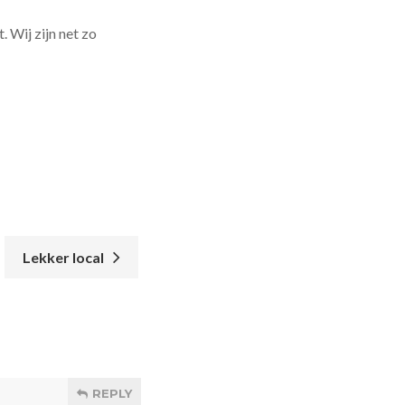
 Wij zijn net zo
Lekker local
REPLY