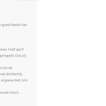
en goed beeld van
ken. Half april
eregeld. Dus zij
t tot de
al dichterbij.
e al gauw met zo’n
mooie foto’s.