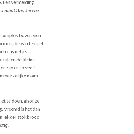
p. Een vermelding
colade. Oke, die was
elcomplex boven Siem
vormen, die van tempel
ben ons netjes
-tuk en de kleine
er zijn er zo veel!
en makkelijke naam.
et te doen, alsof ze
g. Vreemd is het dan
on lekker stokbrood
stig.