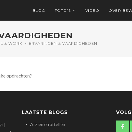
BLOG
FOTO’S
VIDEO
OVER BE
 VAARDIGHEDEN
EL & WORK
ERVARINGEN & VAARDIGHEDEN
jke opdrachten?
LAATSTE BLOGS
VOLG
Afzien en aftellen
i |