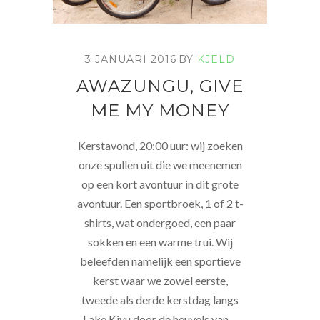
3 JANUARI 2016
BY
KJELD
AWAZUNGU, GIVE
ME MY MONEY
Kerstavond, 20:00 uur: wij zoeken
onze spullen uit die we meenemen
op een kort avontuur in dit grote
avontuur. Een sportbroek, 1 of 2 t-
shirts, wat ondergoed, een paar
sokken en een warme trui. Wij
beleefden namelijk een sportieve
kerst waar we zowel eerste,
tweede als derde kerstdag langs
Lake Kivu door de heuvels van…