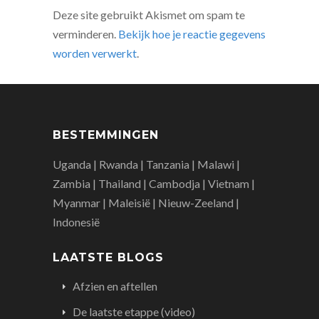
Deze site gebruikt Akismet om spam te
verminderen.
Bekijk hoe je reactie gegevens
worden verwerkt
.
BESTEMMINGEN
Uganda | Rwanda | Tanzania | Malawi |
Zambia | Thailand | Cambodja | Vietnam |
Myanmar | Maleisië | Nieuw-Zeeland |
Indonesië
LAATSTE BLOGS
Afzien en aftellen
De laatste etappe (video)